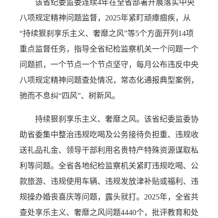
该省纪委监委连续4年在全省部署开展落实中央
八项规定精神问题监督，2025年紧盯顽瘴痼疾，从
“持续狠刹享乐主义、奢靡之风”等5个方面开列14项
重点监督任务，指导全省纪检监察机关一个问题一个
问题抓，一个节点一个节点坚守，每月公布违反中央
八项规定精神问题查处情况，常态化通报典型案例，
驰而不息纠“四风”、树新风。
持续狠刹享乐主义、奢靡之风。该省纪委监委协
助省委集中整治违规吃喝及公务接待负担重、违规收
送礼品礼金、领导干部利用名贵特产特殊资源谋取私
利等问题。全省各地纪检监察机关紧盯违规吃喝、公
款旅游、违规使用车辆、违规发放津补贴或福利、违
规操办婚丧喜庆等问题，露头就打。2025年，全省共
查处享乐主义、奢靡之风问题4440个，批评教育和处