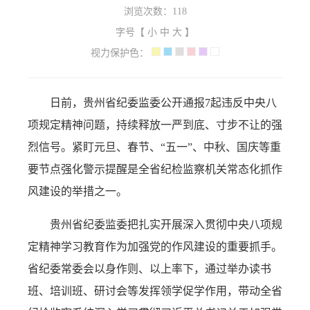
浏览次数：
118
字号【
小
中
大
】
视力保护色：
日前，贵州省纪委监委公开通报7起违反中央八
项规定精神问题，持续释放一严到底、寸步不让的强
烈信号。紧盯元旦、春节、“五一”、中秋、国庆等重
要节点强化警示提醒是全省纪检监察机关常态化抓作
风建设的举措之一。
贵州省纪委监委把扎实开展深入贯彻中央八项规
定精神学习教育作为加强党的作风建设的重要抓手。
省纪委常委会以身作则、以上率下，通过举办读书
班、培训班、研讨会等发挥领学促学作用，带动全省