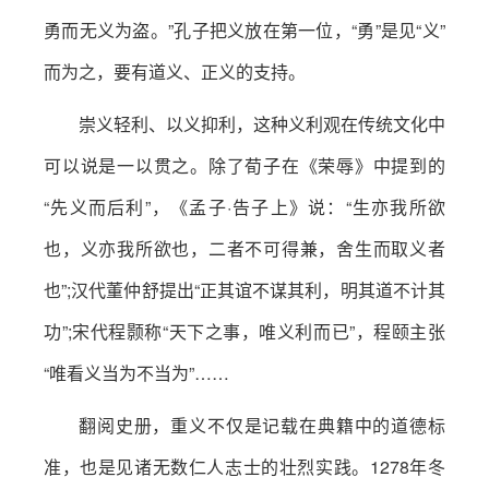
勇而无义为盗。”孔子把义放在第一位，“勇”是见“义”
而为之，要有道义、正义的支持。
崇义轻利、以义抑利，这种义利观在传统文化中
可以说是一以贯之。除了荀子在《荣辱》中提到的
“先义而后利”，《孟子·告子上》说：“生亦我所欲
也，义亦我所欲也，二者不可得兼，舍生而取义者
也”;汉代董仲舒提出“正其谊不谋其利，明其道不计其
功”;宋代程颢称“天下之事，唯义利而已”，程颐主张
“唯看义当为不当为”……
翻阅史册，重义不仅是记载在典籍中的道德标
准，也是见诸无数仁人志士的壮烈实践。1278年冬