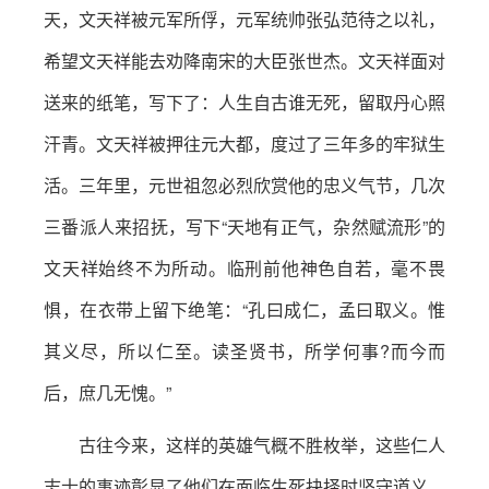
天，文天祥被元军所俘，元军统帅张弘范待之以礼，
希望文天祥能去劝降南宋的大臣张世杰。文天祥面对
送来的纸笔，写下了：人生自古谁无死，留取丹心照
汗青。文天祥被押往元大都，度过了三年多的牢狱生
活。三年里，元世祖忽必烈欣赏他的忠义气节，几次
三番派人来招抚，写下“天地有正气，杂然赋流形”的
文天祥始终不为所动。临刑前他神色自若，毫不畏
惧，在衣带上留下绝笔：“孔曰成仁，孟曰取义。惟
其义尽，所以仁至。读圣贤书，所学何事?而今而
后，庶几无愧。”
古往今来，这样的英雄气概不胜枚举，这些仁人
志士的事迹彰显了他们在面临生死抉择时坚守道义、