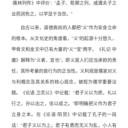
·儒林列传》中评价：“孟子、荀卿之列，咸遵夫子之
业而润色之，以学显于当世。”
自古以来，道德高尚的人都把“义”作为安身立命
的根本。从文化史的角度看，“义”的起源十分悠久，
甲骨文和金文中已有大量的“义”“宜”两字，《礼记·中
庸》解释为“义者，宜也”，即义是人们应当承担的责
任，其所考量的是行为的正当性。义利观是儒家对义
与利概念及其关系的核心观念，被视为儒学重要议
题。《论语·卫灵公》中记载：“君子义以为质，礼以
行之，孙以出之，信以成之。”即明确把义作为君子
立身之本。在《论语·阳货》中记载了孔子的一段
话：“君子义以为上。君子有勇而无义为乱，小人有