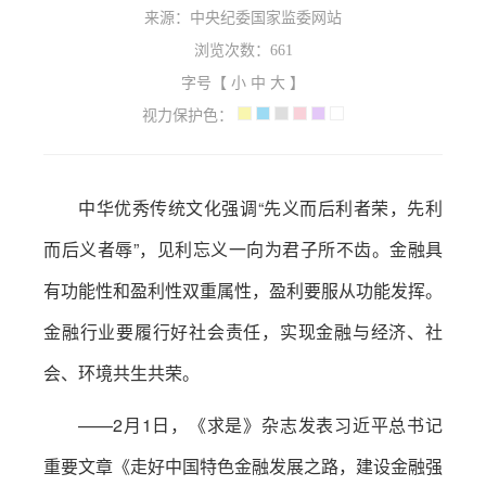
来源：中央纪委国家监委网站
浏览次数：
661
字号【
小
中
大
】
视力保护色：
中华优秀传统文化强调“先义而后利者荣，先利
而后义者辱”，见利忘义一向为君子所不齿。金融具
有功能性和盈利性双重属性，盈利要服从功能发挥。
金融行业要履行好社会责任，实现金融与经济、社
会、环境共生共荣。
——2月1日，《求是》杂志发表习近平总书记
重要文章《走好中国特色金融发展之路，建设金融强