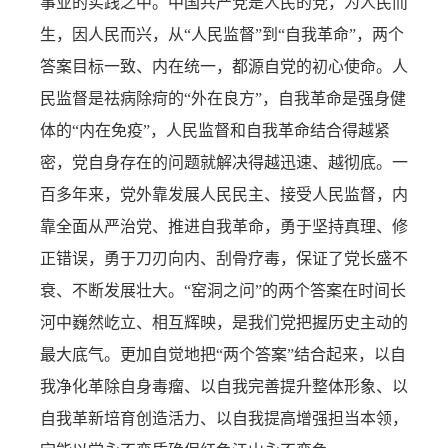
事业的实践之中。中国共产党是人民的党，为人民而
生，因人民而兴，从“人民监督”到“自我革命”，两个
答案目标一致、内在统一，都源自党的初心使命。人
民监督是祛病除疴的“外在良方”，自我革命是强身健
体的“内在免疫”，人民监督和自我革命结合得越紧
密，党自身存在的问题就解决得越迅速、越彻底。一
百多年来，党外靠发展人民民主、接受人民监督，内
靠全面从严治党、推进自我革命，勇于坚持真理、修
正错误，勇于刀刃向内、刮骨疗毒，保证了党长盛不
衰、不断发展壮大。“窑洞之问”的两个答案在时间长
河中巍然屹立、相互辉映，是我们党把握历史主动的
最大底气。更加自觉地把“两个答案”结合起来，以自
我净化革除自身毒瘤、以自我完善提升整体形象、以
自我革新培育创造活力、以自我提高增强担当本领，