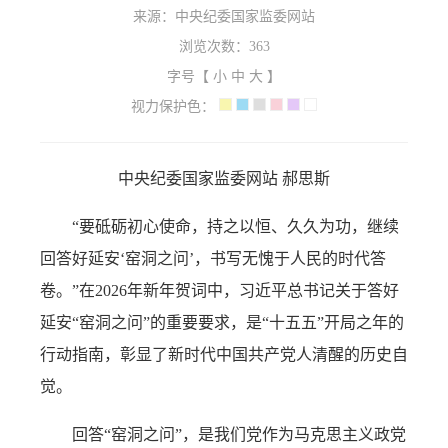
来源：中央纪委国家监委网站
浏览次数：
363
字号【
小
中
大
】
视力保护色：
中央纪委国家监委网站 郝思斯
“要砥砺初心使命，持之以恒、久久为功，继续
回答好延安‘窑洞之问’，书写无愧于人民的时代答
卷。”在2026年新年贺词中，习近平总书记关于答好
延安“窑洞之问”的重要要求，是“十五五”开局之年的
行动指南，彰显了新时代中国共产党人清醒的历史自
觉。
回答“窑洞之问”，是我们党作为马克思主义政党