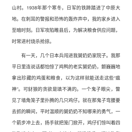
山村。1938年那个寒冬，日军的铁蹄踏进了中原大
地。在刺耳的警报和恐怖的轰炸声中，我的家乡进入
至暗时刻。日军攻陷睢县后，为解决粮食供应问题，
时常进村烧杀抢掠。
有一天，几个日本兵闯进我舅奶奶家院子。我那
平日里连说话都怕惊了鸡鸭的老实舅奶奶，颤巍巍地
拿出珍藏的鸡蛋和粮食，以为这样就能送走这些“瘟
神”。可豺狼的贪欲是填不满的。一个鬼子眼尖，瞥
见了墙角笼子里扑腾的几只鸡仔。就在那鬼子弯腰要
去抓的瞬间，平时温顺的舅奶奶不知哪来的勇气，一
个箭步冲上去，扬手就把笼门掀开，鸡仔们惊叫着四