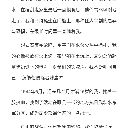
水，在搜刮走家里最后一点粮食后，他们骂骂咧咧地
走了。我和哥哥瘫坐在门槛上，那种任人宰割的屈辱
与恐惧，在很长时间里一直缠着我。
眼看着家乡沦陷，乡亲们在水深火热中挣扎，我
的心像被放在火上烤。夜里躺在土炕上，耳边总响起
舅奶奶倒下的枪声、乡亲们的哭喊声。我不断叩问自
己：“怎能任侵略者肆虐?”
1944年6月，还差几个月才满16岁的我，揣着一
腔热血，找到了活动在睢县一带的地方抗日武装水东
军分区，成为司令部通信连的一名战士。
真正的战斗，远比想象中残酷。我们缺枪少弹，