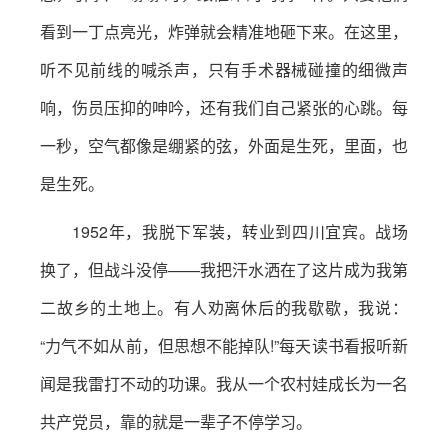
看到一丁点亮光，炸弹就会精准地砸下来。在这里，
听不见前线的喊杀声，只有手术器械碰撞的细微声
响，伤员压抑的呻吟，还有我们自己紧张的心跳。每
一秒，空气都像是绷紧的弦，外面是生死，里面，也
是生死。
1952年，我脱下军装，转业到四川宜宾。战场
换了，但战斗没停——我把汗水洒在了这片成为我第
二故乡的土地上。有人劝离休后的我歇歇，我说：
“力气不如从前，但思想不能掉队!”每天读书看报听新
闻是我雷打不动的功课。我从一个农村娃成长为一名
共产党员，靠的就是一辈子不停学习。