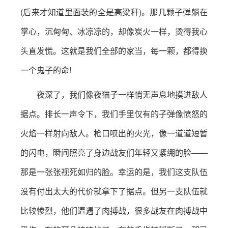
(后来才知道里面装的全是高粱秆)。那几颗子弹躺在
掌心，沉甸甸、冰凉凉的，却像炭火一样，烫得我心
头直发慌。这就是我们全部的家当，每一颗，都得换
一个鬼子的命!
夜深了，我们像夜猫子一样悄无声息地摸进敌人
据点。排长一声令下，我们手里仅有的子弹像愤怒的
火焰一样射向敌人。枪口喷出的火光，像一道道短暂
的闪电，瞬间照亮了身边战友们年轻又紧绷的脸——
那是一张张视死如归的脸。幸运的是，我们这支队伍
没有付出太大的代价就拿下了据点。但另一支队伍就
比较惨烈，他们遭遇了肉搏战，很多战友在肉搏战中