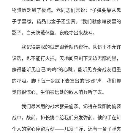
物资匮乏到了极点。老同志们常说：“子弹要靠从鬼
子手里缴，药品比金子还宝贵。”我们就像暗夜里的
影子，白天隐蔽休整，夜晚才出来战斗。
我记得最深的就是跟着队伍夜行。队伍里不允许
说话，也不能打火把，天地间只剩下无边无际的黑，
静得能听见自己“咚咚”的心跳，能听见身旁战友粗重
的呼吸。脚下每一步踩下去发出的“沙沙”声，我们却
觉得很惊心，生怕被远处的敌人哨兵听了去。
我们最常用的战术就是偷袭。记得在欧阳岗偷袭
战中，战前，排长挨个给我们分发弹药。他的手在每
个人的掌心停留片刻——几发子弹，还有一条子弹夹