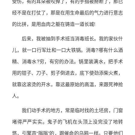
受伤，有的耳朵被咬掉了，有的手指被掰断了，那已
经不是在打仗了，那是在用生命最后的气力进行意志
的比拼，是用血肉之躯在铸造一道长城!
后来，我被抽到手术班当消毒班长。我的家伙什
儿，就一口行军灶和一口大铁锅。消毒?哪有什么酒
精、消毒水?穷，有穷的办法。锅里装满水，把手术
用的钳子、刀子、剪子倒进去，底下使劲添柴火煮，
就靠这滚烫的开水，靠这最原始的高温，来跟死神抢
人。
我们动手术的地方，常是临时找的土坯房，门窗
堵得严严实实。鬼子的飞机在头顶上没完没了地转
悠，引擎声“嗡嗡”的，跟催命的乌鸦一样。只要他们