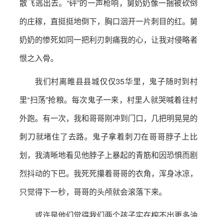
散飞逃出去。“砰”的一声枪响，舅奶奶像一捆被砍倒
的庄稼，直挺挺地倒下，胸口洇开一片刺目的红。舅
奶奶的惨死如同一把利刃刺痛我的心，让我对侵略者
恨之入骨。
我们村离睢县县城仅仅35华里，鬼子随时到村
里“扫荡”抢粮。每次鬼子一来，村里人就哭喊着往村
外跑。有一次，我和哥哥刚冲到门口，几把明晃晃的
刺刀就堵住了去路。鬼子拿着刺刀在哥哥脖子上比
划，我清晰地看见他脖子上暴起的青筋和因恐惧而剧
烈抖动的下巴。我死死攥着哥哥的衣角，浑身冰凉，
只觉得下一秒，哥哥的头颅就会滚落下来。
或许是他们觉得我们两个孩子实在榨不出更多油