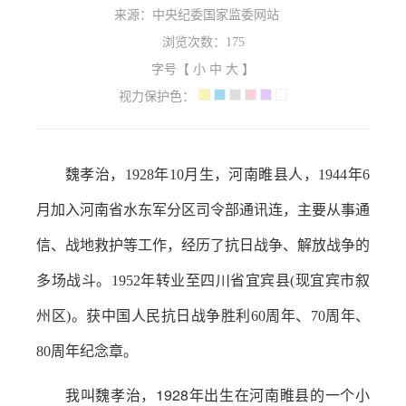
来源：中央纪委国家监委网站
浏览次数：
175
字号【
小
中
大
】
视力保护色：
魏孝治，1928年10月生，河南睢县人，1944年6
月加入河南省水东军分区司令部通讯连，主要从事通
信、战地救护等工作，经历了抗日战争、解放战争的
多场战斗。1952年转业至四川省宜宾县(现宜宾市叙
州区)。获中国人民抗日战争胜利60周年、70周年、
80周年纪念章。
我叫魏孝治，1928年出生在河南睢县的一个小