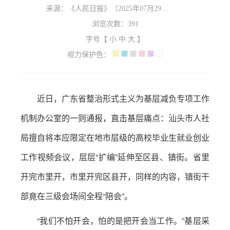
来源：《人民日报》（2025年07月29...
浏览次数：
391
字号【
小
中
大
】
视力保护色：
近日，广东省整治形式主义为基层减负专项工作
机制办公室的一则通报，直击基层痛点：汕头市人社
局擅自将本应限定在地市层级的高校毕业生就业创业
工作视频会议，层层“扩编”延伸至区县、镇街。省里
开完市里开，市里开完区县开，同样的内容，镇街干
部竟在三级会场间全程“陪会”。
“我们不怕开会，怕的是把开会当工作。”基层采