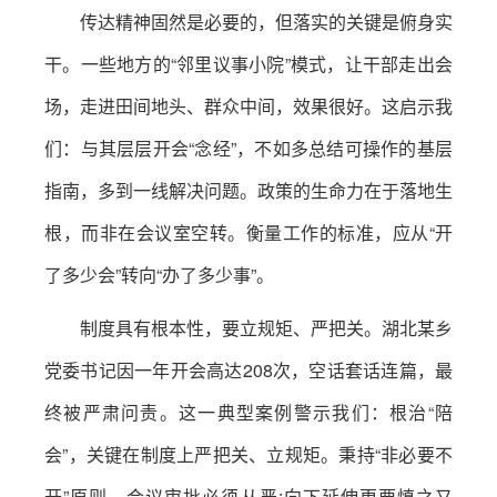
传达精神固然是必要的，但落实的关键是俯身实
干。一些地方的“邻里议事小院”模式，让干部走出会
场，走进田间地头、群众中间，效果很好。这启示我
们：与其层层开会“念经”，不如多总结可操作的基层
指南，多到一线解决问题。政策的生命力在于落地生
根，而非在会议室空转。衡量工作的标准，应从“开
了多少会”转向“办了多少事”。
制度具有根本性，要立规矩、严把关。湖北某乡
党委书记因一年开会高达208次，空话套话连篇，最
终被严肃问责。这一典型案例警示我们：根治“陪
会”，关键在制度上严把关、立规矩。秉持“非必要不
开”原则，会议审批必须从严;向下延伸更要慎之又