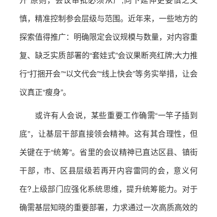
慎，精准控制参会层级与范围。近年来，一些地方的
探索值得推广：明确限定会议规模与数量，对内容重
复、缺乏实质部署的“套娃式”会议果断亮红牌;大力推
行“打捆开会”“以文代会”“线上快会”等务实举措，让会
议真正“瘦身”。
或许有人会说，某些重要工作确需“一竿子插到
底”，让基层干部直接领会精神。这有其合理性，但
关键在于“统筹”。省里的会议精神已直达区县、镇街
干部，市、区县层级若再开内容雷同的会，意义何
在?上级部门应强化系统思维，提升统筹能力。对于
确需基层知晓的重要部署，力求通过一次高质高效的