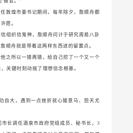
了做官。”
担任敦煌市委书记期间，每年除夕，詹顺舟都
、许愿。
刻不信组织信鬼神，詹顺舟问计于研究周易八卦
是，詹顺舟就是带着这两样东西进的留置点。
。他之所以一错再错，给自己挖了一个又一个
课，关键时刻动摇了理想信念根基。
功自大，遇到一点挫折就心猿意马、怨天尤
门市长调任酒泉市政府党组成员、秘书长，3