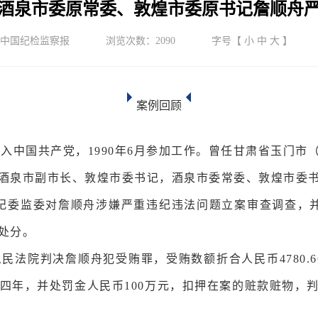
酒泉市委原常委、敦煌市委原书记詹顺舟
中国纪检监察报
浏览次数：
2090
字号【
小
中
大
】
案例回顾
6月加入中国共产党，1990年6月参加工作。曾任甘肃省玉
酒泉市副市长、敦煌市委书记，酒泉市委常委、敦煌市委
，省纪委监委对詹顺舟涉嫌严重违纪违法问题立案审查调查，
处分。
级人民法院判决詹顺舟犯受贿罪，受贿数额折合人民币4780.6
十四年，并处罚金人民币100万元，扣押在案的赃款赃物，