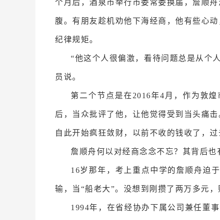
个月后，酒泉市举行市委常委换届，詹顺舟
腹。有朋友趁机劝他下海经商，他有些心动
纪律规矩。
“他这个人很偏激，看待问题总是从个
员说。
第二个节点是在2016年4月，作为
后，当众批评了他，让他觉得受到当头痛击
自此开始疯狂敛财，以前不收的钱收了，过
詹顺舟何以对经商念念不忘？其背后也
16岁那年，考上重点中学的詹顺舟迫
输，当“船老大”。没想到刚攒了两万多元
1994年，在省经协办下属公司兼任董