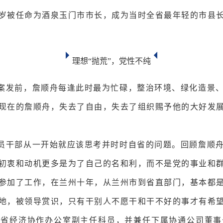
36岁被任命为酒泉玉门市市长，成为当时全省最年轻的市县
理想“抛荒”，党性不纯
案发前，詹顺舟每逢此时最为忙碌，整治环境、绿化造景
现在的詹顺舟，失去了自由，失去了组织赐予他的大好发展
员干部从一开始就应该思考并时时自省的问题。回顾詹顺
初衷和动机更多是为了自己的名和利，而不是党的事业和
顺利参加了工作，在兰州十年，从兰州市到省直部门，基本都
地，被领导赏识，只有干别人不愿干和干不好的事才有希
拔为省经济协作办公室副主任科员，并兼任下属协通公司董