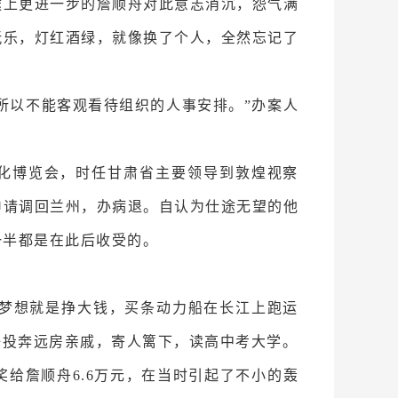
途上更进一步的詹顺舟对此意志消沉，怨气满
玩乐，灯红酒绿，就像换了个人，全然忘记了
所以不能客观看待组织的人事安排。”办案人
文化博览会，时任甘肃省主要领导到敦煌视察
申请调回兰州，办病退。自认为仕途无望的他
一半都是在此后收受的。
的梦想就是挣大钱，买条动力船在长江上跑运
好投奔远房亲戚，寄人篱下，读高中考大学。
奖给詹顺舟6.6万元，在当时引起了不小的轰