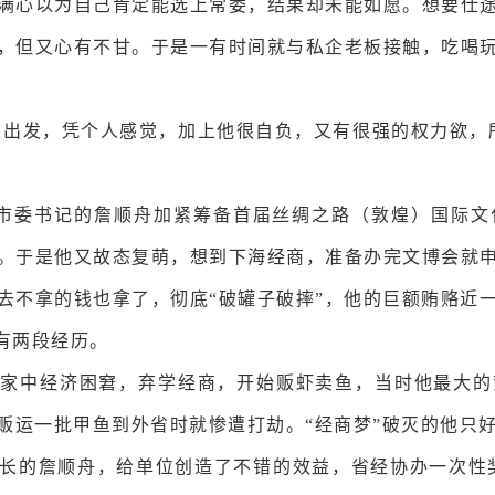
满心以为自己肯定能选上常委，结果却未能如愿。想要仕
，但又心有不甘。于是一有时间就与私企老板接触，吃喝
人出发，凭个人感觉，加上他很自负，又有很强的权力欲，
敦煌市委书记的詹顺舟加紧筹备首届丝绸之路（敦煌）国际
。于是他又故态复萌，想到下海经商，准备办完文博会就
去不拿的钱也拿了，彻底“破罐子破摔”，他的巨额贿赂近
有两段经历。
于家中经济困窘，弃学经商，开始贩虾卖鱼，当时他最大
，贩运一批甲鱼到外省时就惨遭打劫。“经商梦”破灭的他只
事长的詹顺舟，给单位创造了不错的效益，省经协办一次性