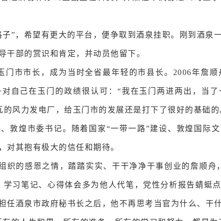
爬格子”，希望有更大的平台，便争取到酒泉挂职。刚到酒
导干部的赏识和肯定，并动员他留下。
为玉门市市长，成为当时全省最年轻的市县长。2006年詹顺
舟对自己在玉门的政绩很认可：“我在玉门两进两出，当了
千瓦的风力发电厂，给玉门市的发展还是打下了很好的基础的
常委、敦煌市委书记。随着国家“一带一路”建设、敦煌国
，对其抱有极大的信任和期待。
组织的感恩之情，踏踏实实、干干净净干事创业的詹顺舟
、学习笔记、心得体会多为他人代笔，党性分析报告蜻蜓
担任酒泉市政府秘书长之后，他不再思考当官为什么、干