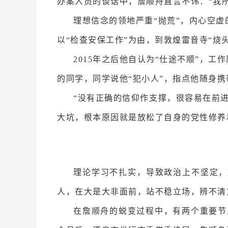
办案人员的谈话中，詹顺舟直言不讳：“我
理想信念的领地严重“抛荒”，内心空
以“检查安保工作”为由，到敦煌雷音寺“烧
2015年之后他自认为“仕途不顺”，
的同学，同学说他“犯小人”，指点他随身携
“没有正确的信仰作支撑，很容易在前
大坑，根本原因就是放松了自身的党性修养
理论学习不扎实，导致政治上不坚定，
人，在大是大非面前，站不稳立场，辨不清
在詹顺舟的蜕变过程中，有两个重要节