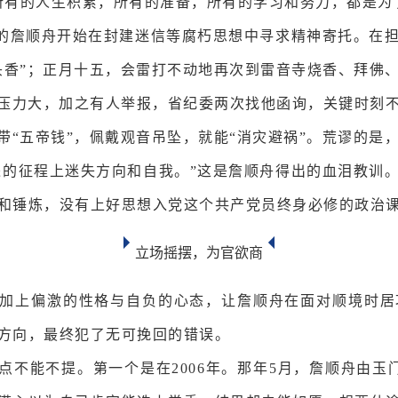
所有的人生积累，所有的准备，所有的学习和努力，都是为
虚的詹顺舟开始在封建迷信等腐朽思想中寻求精神寄托。在
头香”；正月十五，会雷打不动地再次到雷音寺烧香、拜佛
工作压力大，加之有人举报，省纪委两次找他函询，关键时
带“五帝钱”，佩戴观音吊坠，就能“消灾避祸”。荒谬的
进的征程上迷失方向和自我。”这是詹顺舟得出的血泪教训
和锤炼，没有上好思想入党这个共产党员终身必修的政治
立场摇摆，为官欲商
加上偏激的性格与自负的心态，让詹顺舟在面对顺境时居
方向，最终犯了无可挽回的错误。
点不能不提。第一个是在2006年。那年5月，詹顺舟由玉