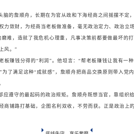
头脑的詹顺舟，长期在为官从政和下海经商之间摇摆不定
权力敛财，为经商当老板做准备，毫无政治定力、政治立
的磨难，造就了我危机心理重，凡事决策前都要做最坏的
上风。”
老板赚钱分得的“利润”。他坦言：“帮老板赚钱让我有一
”为了满足这种“成就感”，詹顺舟把商品交换原则带入党
。
部应遵守的最起码的政治规矩。詹顺舟既想当官，靠组织
经商铺路打基础，企图名利双收，不劳而获。正是政治上
底线失守，享乐奢靡