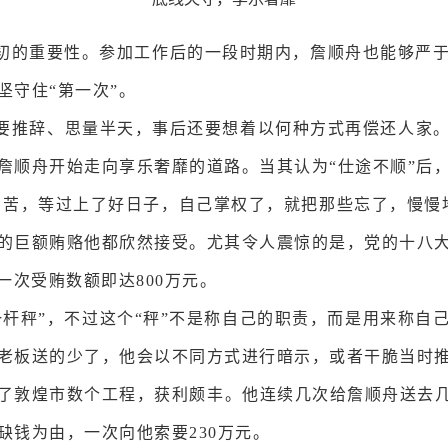
慎初的重要性。参加工作后的一段时期内，詹顺舟也能够严
坚守住“第一次”。
要推辞、思量半天，事后还要想着以何种方式再偿还人家
詹顺舟开始走向享乐奢靡的道路。当其认为“仕途不顺”后
困苦，等过上了好日子，自己掌权了，就把那些忘了，慢慢
的巨额贿赂他都欣然接受。尤其令人震惊的是，党的十八
月一次受贿数额即达800万元。
一杆秤”，不过这个“秤”不是称自己的职责，而是用来称自
老板送的少了，他会以不同方式进行暗示，或者干脆当时
了敦煌市数个工程，获利颇丰。他连续几次给詹顺舟送去几十
缺钱为由，一次向他索要230万元。