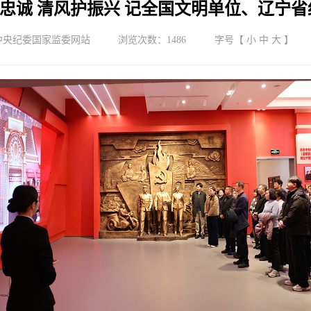
明育忠诚 清风护振兴 记全国文明单位、辽宁
中央纪委国家监委网站
浏览次数：
1486
字号【
小
中
大
】