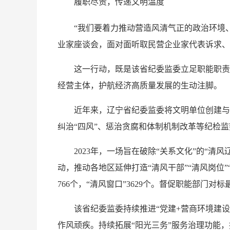
履职尽责，传递文明温度
“我们要着力推动营造风清气正的政治环境、规
业家座谈会，面对面听取民营企业家代表诉求、
这一行动，既是该省纪委监委立足职能职责、
经营主体，护航经济高质量发展的生动注脚。
近年来，辽宁省纪委监委将文明单位创建与做
纠治“四风”、惩治贪腐和体制机制改革等纪检
2023年，一场旨在破除“关系文化”的“清风
动，推动各地区延伸打造“清风干部”“清风岗位”“
766个，“清风窗口”3629个。督促职能部
该省纪委监委持续推进“党建+营商环境建设”
作风顽疾。持续拓展“阳光三务”服务治理功能