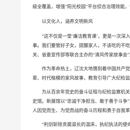
级全覆盖，增强“阳光校园”平台综合治理效能，
以文化人，涵养文明新风
“这不仅是一堂‘廉洁教育课’，更是一次深
事。我们要管好子女，提醒家人，不该吃的不吃
关、省委宣传部等联合主办的“清风传家故事会
作为革命热土，辽沈大地镌刻着中国共产党带
辈、时代楷模的家风故事，教育引导广大纪检监
为从百余年党史的奋斗征程与纪检监察机关的发
史馆。新展馆以“忠诚干净担当、敢于善于斗争
人因党而生、为党而战的奋斗历程和勇于自我革
“利剑斩除贪腐滋长的温床，执纪执法的使命温