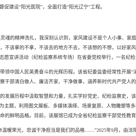
督促建设“阳光医院”，全面打造“阳光辽宁”工程。
入灵魂的精神洗礼，我深刻认识到，家风建设不是个人小事、家
，不该拿的不拿，不该去的地方不去，不该想的不想，以好家风涵养
”志愿宣讲活动（纪检监察系统专场）在省委党校举行，一名纪
领中国人民英勇奋斗的光辉历程。该省纪委监委经常性开展“清
察干部清白做人、廉洁齐家、干净做事，涵养新时代共产党人的
展历程中汲取智慧和力量，扎实学好党史、纪检监察史，该省纪
”为主题，利用图文展板、多媒体演绎、场景复原、人物雕塑等
命的鲜明品格。目前，该展馆已成为全省纪检监察干部党性教育
暖荣光，忠诚干净担当是我们的品格……”2025年9月，由沈