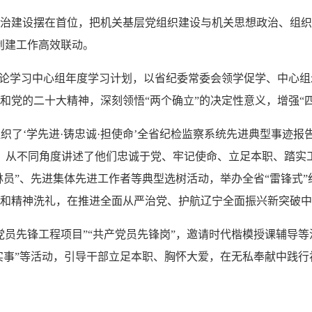
建设摆在首位，把机关基层党组织建设与机关思想政治、组织、
创建工作高效联动。
论学习中心组年度学习计划，以省纪委常委会领学促学、中心组
党的二十大精神，深刻领悟“两个确立”的决定性意义，增强“四个
织了‘学先进·铸忠诚·担使命’全省纪检监察系统先进典型事迹报
，从不同角度讲述了他们忠诚于党、牢记使命、立足本职、踏实
林员”、先进集体先进工作者等典型选树活动，举办全省“雷锋式
和精神洗礼，在推进全面从严治党、护航辽宁全面振兴新突破中
先锋工程项目”“共产党员先锋岗”，邀请时代楷模授课辅导等
办实事”等活动，引导干部立足本职、胸怀大爱，在无私奉献中践