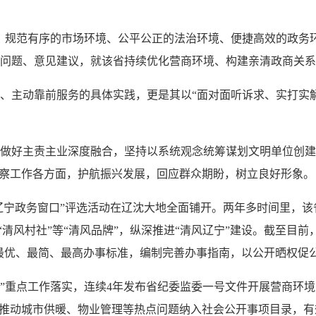
范有序的市场环境、公平公正的法治环境、便捷高效的政务环境。
问题、意见建议，就该省持续优化营商环境、构建亲清政商关系
主动靠前服务的具体实践，更是其以“面对面听诉求、实打实解
好主责主业深度融合，坚持以系统观念统筹谋划文明单位创建
监察工作各方面，护航振兴发展，回应群众期盼，树立良好形象。
辽宁政务窗口”评选活动在辽沈大地全面铺开。两年多时间里，该
清风村社”等“清风品牌”，纵深推进“清风辽宁”建设。截至目前，全
门对标最优、最简、最高办事标准，编制完善办事指南，以公开晒权促
重点工作落实，连续4年发布省纪委监委一号文件开展营商环境
，推动城市供暖、物业管理等热点问题纳入社会公开事项目录，有