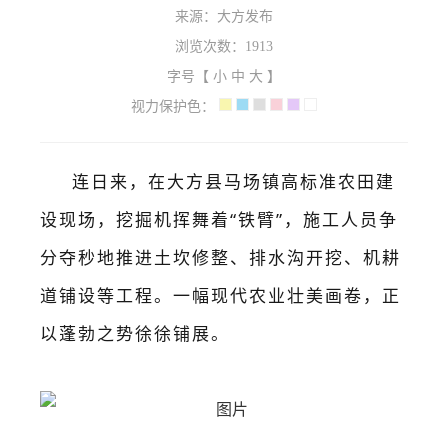
来源：大方发布
浏览次数：
1913
字号【
小
中
大
】
视力保护色：
连日来，
在
大方县
马场镇高标准农田建
设现场，挖掘机挥舞着
“铁臂”，施工人员争
分夺秒地推进土坎修整、排水沟开挖、机耕
道铺设等工程。一幅现代农业壮美画卷，正
以蓬勃之势徐徐铺展。